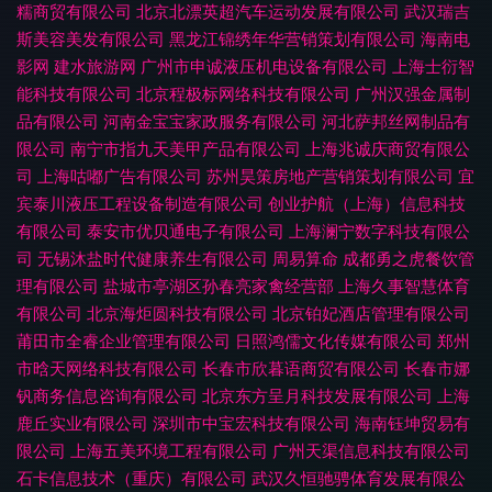
糯商贸有限公司
北京北漂英超汽车运动发展有限公司
武汉瑞吉
斯美容美发有限公司
黑龙江锦绣年华营销策划有限公司
海南电
影网
建水旅游网
广州市申诚液压机电设备有限公司
上海士衍智
能科技有限公司
北京程极标网络科技有限公司
广州汉强金属制
品有限公司
河南金宝宝家政服务有限公司
河北萨邦丝网制品有
限公司
南宁市指九天美甲产品有限公司
上海兆诚庆商贸有限公
司
上海咕嘟广告有限公司
苏州昊策房地产营销策划有限公司
宜
宾泰川液压工程设备制造有限公司
创业护航（上海）信息科技
有限公司
泰安市优贝通电子有限公司
上海澜宁数字科技有限公
司
无锡沐盐时代健康养生有限公司
周易算命
成都勇之虎餐饮管
理有限公司
盐城市亭湖区孙春亮家禽经营部
上海久事智慧体育
有限公司
北京海炬圆科技有限公司
北京铂妃酒店管理有限公司
莆田市全睿企业管理有限公司
日照鸿儒文化传媒有限公司
郑州
市晗天网络科技有限公司
长春市欣暮语商贸有限公司
长春市娜
钒商务信息咨询有限公司
北京东方呈月科技发展有限公司
上海
鹿丘实业有限公司
深圳市中宝宏科技有限公司
海南钰坤贸易有
限公司
上海五美环境工程有限公司
广州天渠信息科技有限公司
石卡信息技术（重庆）有限公司
武汉久恒驰骋体育发展有限公