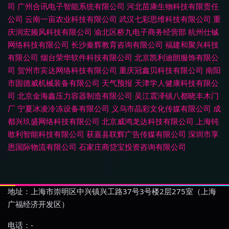
司
广州合讯电子智能系统有限公司
河北苗康生物科技有限责任
公司
云南一亩农业科技有限公司
武汉七彩思维科技有限公司
重
庆润宏频风科技有限公司
渝北区桥九电子商务经营部
杭州仕铖
网络科技有限公司
长沙秦辉教育咨询有限公司
福建和聚兴科技
有限公司
烟台荣华软件科技有限公司
北京凯利迪朗服饰有限公
司
贺州市宾达网络科技有限公司
重庆冠鑫贝科技有限公司
南阳
市固德威机械装备有限公司
天气预报
天津学人健康科技有限公
司
北京金海鑫压力容器制造有限公司
吴江震泽镇八都晓丰木门
厂
宁夏冰凌冷冻设备有限公司
义乌市晶彩文化传媒有限公司
成
都兴玖盛网络科技有限公司
北京威鸿龙达科技有限公司
上海钝
敢利智能科技有限公司
获嘉县联辉广告传媒有限公司
深圳市享
恩国际物流有限公司
石家庄商贷宝投资咨询有限公司
地址：上海市崇明区中兴镇兴工路37号3号楼2层275室（上海
广福经济开发区）
电话：-